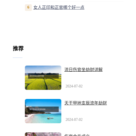
6
女人正印和正官哪个好一点
推荐
流日伤官坐劫财详解
2024-07-02
天干甲地支辰流年劫财
2024-07-02