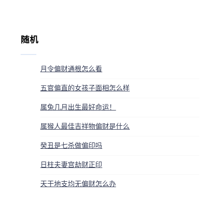
随机
月令偏财通根怎么看
五官偏直的女孩子面相怎么样
属兔几月出生最好命运！
属猴人最佳吉祥物偏财是什么
癸丑是七杀做偏印吗
日柱夫妻宫劫财正印
天干地支均无偏财怎么办