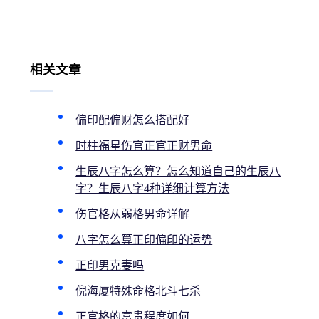
相关文章
偏印配偏财怎么搭配好
时柱福星伤官正官正财男命
生辰八字怎么算？怎么知道自己的生辰八
字？生辰八字4种详细计算方法
伤官格从弱格男命详解
八字怎么算正印偏印的运势
正印男克妻吗
倪海厦特殊命格北斗七杀
正官格的富贵程度如何