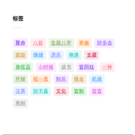
标签
算命
八卦
生辰八字
男偏
财多会
宫劫
情绪
透杀
神遇
支藏
身旺且
小时候
读书
官同柱
一种
坏掉
程一真
制杀
俱全
机缘
注意
财不喜
文化
官制
官官
再制