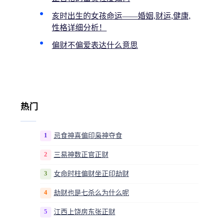
亥时出生的女孩命运——婚姻,财运,健康,
性格详细分析！
偏财不偏爱表达什么意思
热门
1
忌食神喜偏印枭神夺食
2
三易神数正官正财
3
女命时柱偏财坐正印劫财
4
劫财也是七杀么为什么呢
5
江西上饶房东张正财