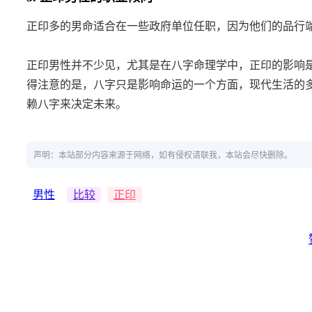
正印多的男命适合在一些政府单位任职，因为他们的品行
正印男性并不少见，尤其是在八字命理学中，正印的影响
得注意的是，八字只是影响命运的一个方面，现代生活的
赖八字来决定未来。
声明：本站部分内容来源于网络，如有侵权请联我，本站会尽快删除。
男性
比较
正印