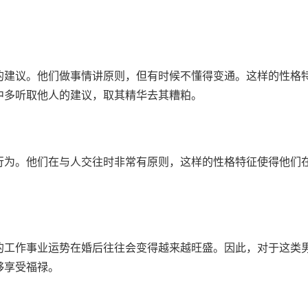
的建议。他们做事情讲原则，但有时候不懂得变通。这样的性格
中多听取他人的建议，取其精华去其糟粕。
行为。他们在与人交往时非常有原则，这样的性格特征使得他们
。
的工作事业运势在婚后往往会变得越来越旺盛。因此，对于这类
够享受福禄。