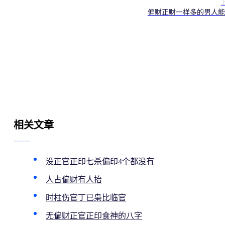
偏财正财一样多的男人能
相关文章
没正官正印七杀偏印4个都没有
人占偏财有人抬
时柱伤官丁已枭比临官
无偏财正官正印食神的八字