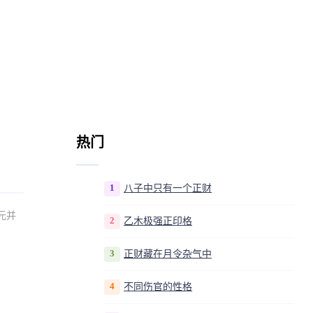
热门
1
八子中只有一个正财
元并
2
乙木极强正印格
3
正财藏在月令杂气中
4
不同伤官的性格