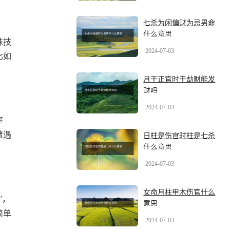
七杀为闲偏财为忌男命
什么意思
殊技
2024-07-03
比如
月干正官时干劫财能发
财吗
2024-07-03
率
遭遇
日柱是伤官时柱是七杀
什么意思
2024-07-03
女命月柱甲木伤官什么
”，
意思
简单
2024-07-03