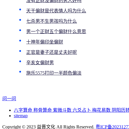
没有正财没偏财的男人好吗
天干偏财是代表情人吗为什么
七杀男不生男孩吗为什么
男一个正财五个偏财什么意思
十神年偏印坐偏财
正官是妻子还是丈夫好呢
辛亥女偏财男
施乐5575打印一半颜色偏淡
问一问
八字算命
称骨算命
紫微斗数
六爻占卜
梅花易数
阴阳历
sitemap
Copyright © 2023 益晋文化 All Rights Reserved.
粤ICP备2023127