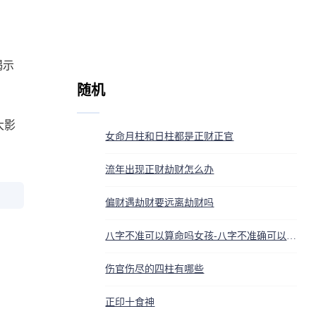
揭示
随机
大影
女命月柱和日柱都是正财正官
流年出现正财劫财怎么办
偏财遇劫财要远离劫财吗
八字不准可以算命吗女孩-八字不准确可以算嘛
伤官伤尽的四柱有哪些
正印十食神