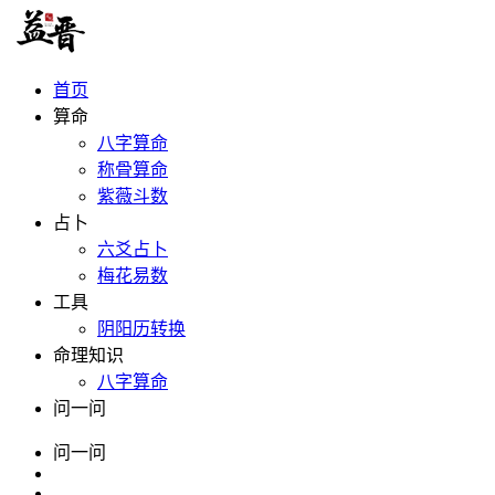
首页
算命
八字算命
称骨算命
紫薇斗数
占卜
六爻占卜
梅花易数
工具
阴阳历转换
命理知识
八字算命
问一问
问一问