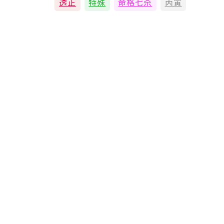
透正
特殊
命格七杀
丙寅