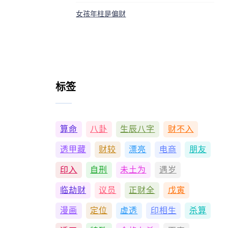
女孩年柱是偏财
标签
算命
八卦
生辰八字
财不入
透甲藏
财较
漂亮
电商
朋友
印入
自刑
未土为
遇岁
临劫财
议员
正财全
戊寅
漫画
定位
虚透
印相生
杀算