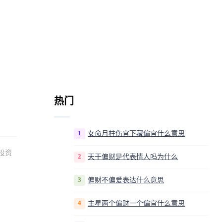
热门
1
女命月柱伤官下藏偏官什么意思
投资
2
天干偏财是代表情人吗为什么
3
偏财不偏爱表达什么意思
4
主星两个偏财一个偏官什么意思