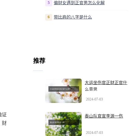
5
偏财女遇到正官男怎么化解
6
带比肩的八字是什么
推荐
大运坐伤官正财正官什
么意思
2024-07-03
融证
泰山队官宣李源一伤
，财
2024-07-03