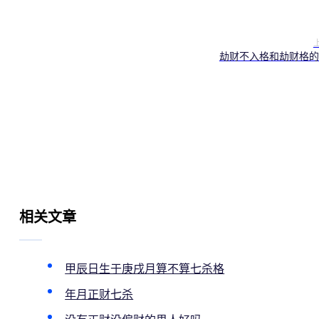
劫财不入格和劫财格的
相关文章
甲辰日生于庚戌月算不算七杀格
年月正财七杀