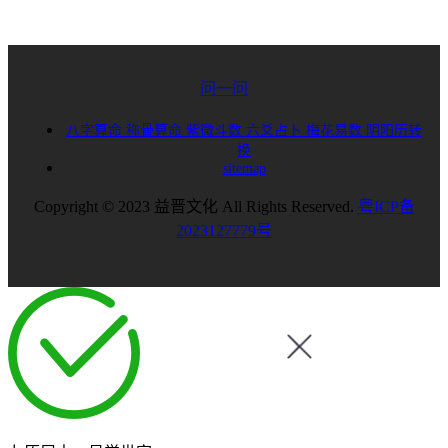
问一问
八字算命
称骨算命
紫微斗数
六爻占卜
梅花易数
阴阳历转
换
sitemap
Copyright © 2023 益晋文化 All Rights Reserved.
粤ICP备
2023127779号