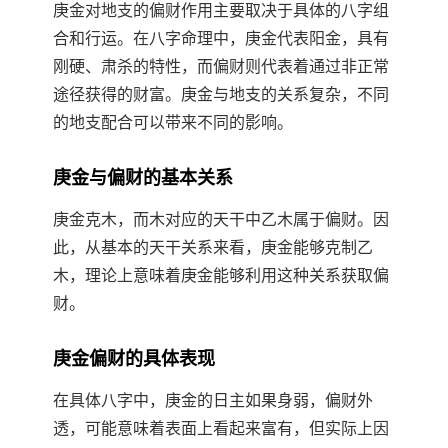
庚金对地支的偏财作用主要取决于具体的八字组
合和行运。在八字命理中，庚金代表阳金，具有
刚硬、肃杀的特性，而偏财则代表着通过非正常
途径获得的财富。庚金与地支的关系复杂，不同
的地支配合可以带来不同的影响。
庚金与偏财的基本关系
庚金克木，而木对应的天干中乙木属于偏财。因
此，从基本的天干关系来看，庚金能够克制乙
木，理论上意味着庚金能够利用这种关系获取偏
财。
庚金偏财的具体表现
在具体八字中，庚金的日主如果身弱，偏财外
透，可能意味着表面上看起来富有，但实际上因