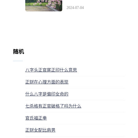
2024-07-04
随机
八字头正官尾正印什么意思
正财在心理方面的表现
什么八字是偏印女命的
七杀格有正官破格了吗为什么
官氏福正拳
正财女配比肩男