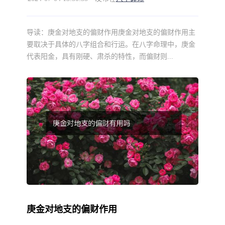
导读：
庚金对地支的偏财作用庚金对地支的偏财作用主
要取决于具体的八字组合和行运。在八字命理中，庚金
代表阳金，具有刚硬、肃杀的特性，而偏财则...
庚金对地支的偏财作用