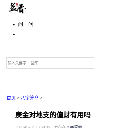
问一问
首页
>
八字算命
>
庚金对地支的偏财有用吗
2024-07-04 13:50:35
发布在
八字算命