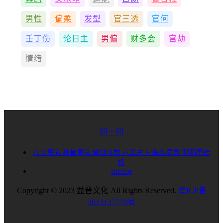
男性
偏柔
发型
官三透
官何
壬丁伤
论日主
男偏
财多会
宫劫
情绪
问一问
八字算命
称骨算命
紫微斗数
六爻占卜
梅花易数
阴阳历转
换
sitemap
Copyright © 2023 益晋文化 All Rights Reserved.
粤ICP备
2023127779号