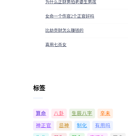
为什么正财男怕老婆生男孩
女命一个伤官2个正官好吗
比劫克财怎么赚钱的
喜用七杀女
标签
算命
八卦
生辰八字
辛未
神正官
忌神
制化
有用吗