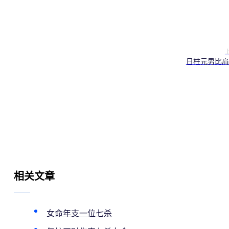
日柱元男比肩
相关文章
女命年支一位七杀