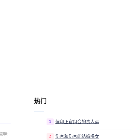
热门
1
偏印正官组合的贵人运
意味
2
伤官和伤官能结婚吗女