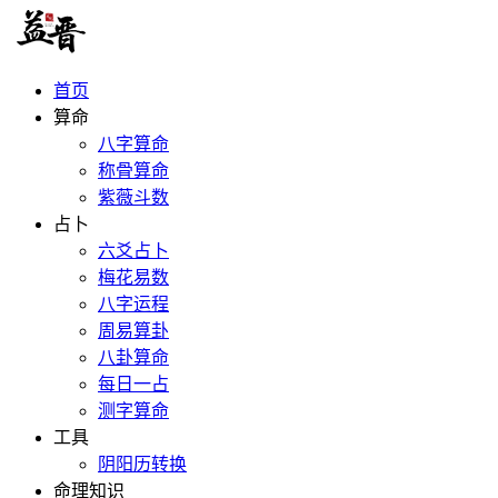
首页
算命
八字算命
称骨算命
紫薇斗数
占卜
六爻占卜
梅花易数
八字运程
周易算卦
八卦算命
每日一占
测字算命
工具
阴阳历转换
命理知识