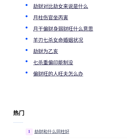
劫财对比劫女来说是什么
月柱伤官坐丙寅
月干偏财身弱财旺什么意思
羊刃七杀女命婚姻状况
劫财为乙亥
七杀重偏印能制没
偏财旺的人旺夫怎么办
热门
1
劫财和什么同柱好