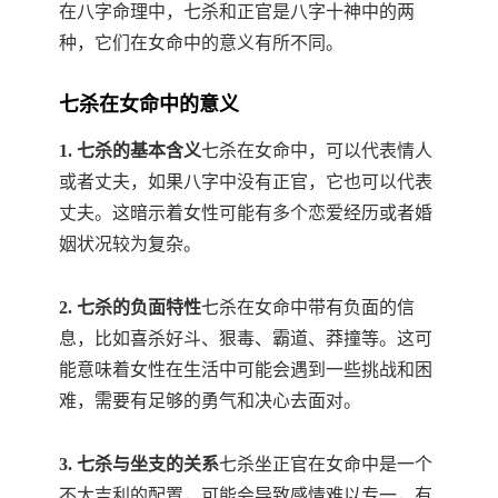
在八字命理中，七杀和正官是八字十神中的两
种，它们在女命中的意义有所不同。
七杀在女命中的意义
1. 七杀的基本含义
七杀在女命中，可以代表情人
或者丈夫，如果八字中没有正官，它也可以代表
丈夫。这暗示着女性可能有多个恋爱经历或者婚
姻状况较为复杂。
2. 七杀的负面特性
七杀在女命中带有负面的信
息，比如喜杀好斗、狠毒、霸道、莽撞等。这可
能意味着女性在生活中可能会遇到一些挑战和困
难，需要有足够的勇气和决心去面对。
3. 七杀与坐支的关系
七杀坐正官在女命中是一个
不太吉利的配置，可能会导致感情难以专一，有