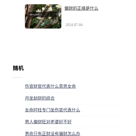
偏财的正缘是什么
2024-07-04
随机
伤官财官代表什么意思女命
月坐劫财的组合
女命时柱专门坐伤官代表什么
男人偏财旺对老婆好不好
男命只有正财没有骗财怎么办