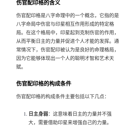
伤官配印格的含义
伤官配印格是八字命理中的一个概念，它指的是
八字命局中伤官与印星相互作用形成的特定格
局。在这个格局中，印星起到克制伤官的作用，
从而平衡日主的力量并促进个人才能的发挥。通
常情况下，伤官配印被认为是良好的命理格局，
因为它能够体现出一个人的聪明才智和艺术天
赋。
伤官配印格的构成条件
伤官配印格的构成条件主要包括以下几点：
日主身弱
：这意味着日主的力量并不强
大，需要借助印星来增强自己的力量。