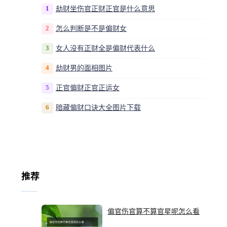
1
劫财坐伤官正财正官是什么意思
2
怎么判断是不是偏财女
3
女人没有正财全是偏财代表什么
4
劫财男的面相图片
5
正官偏财正官正运女
6
暗藏偏财口诀大全图片下载
推荐
偏官伤官算不算官星呢怎么看