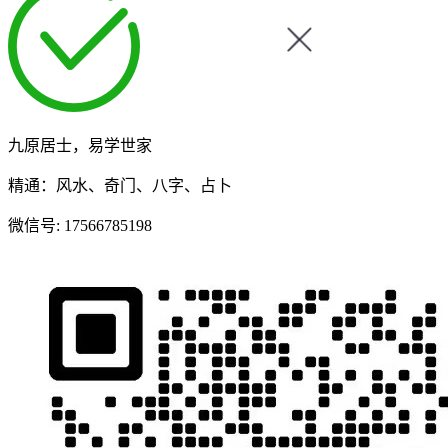
九原居士，易学世家
精通：风水、奇门、八字、占卜
微信号:
17566785198