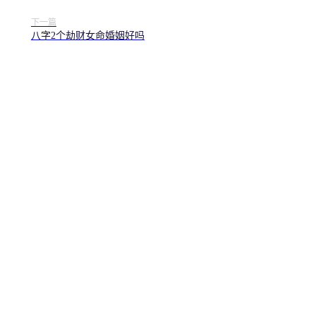
下一篇
八字2个劫财女命婚姻好吗