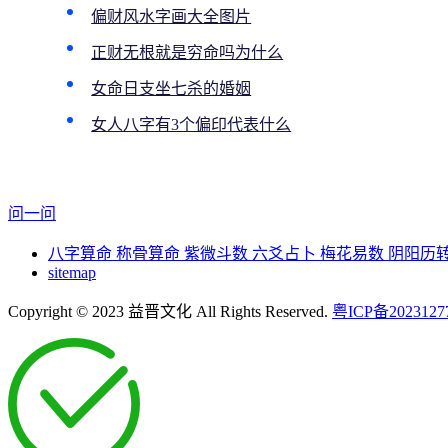
偏财风水字画大全图片
正财无根就是穷命吗为什么
女命日支坐七杀的婚姻
女人八字有3个偏印代表什么
问一问
八字算命
称骨算命
紫微斗数
六爻占卜
梅花易数
阴阳历
sitemap
Copyright © 2023 益晋文化 All Rights Reserved.
粤ICP备2023127