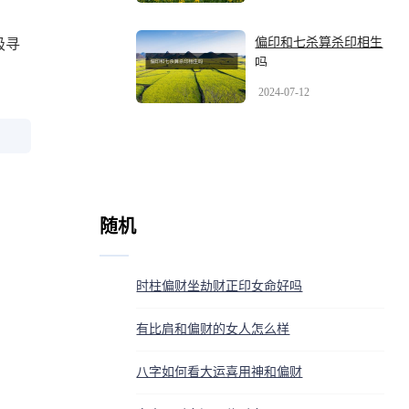
偏印和七杀算杀印相生
极寻
吗
2024-07-12
随机
时柱偏财坐劫财正印女命好吗
有比肩和偏财的女人怎么样
八字如何看大运喜用神和偏财