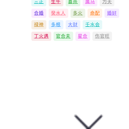
三正
生午
喜杀
属马
为夫
合婚
癸水人
多火
命配
婚好
禄神
多根
大财
壬水会
丁火遇
官合夫
星合
伤官旺