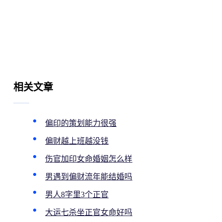
相关文章
偏印的策划能力很强
偏财越上班越没钱
伤官加印女命婚姻怎么样
男遇到偏财流年能结婚吗
男人8字里3个正官
大运七杀坐正官女命好吗