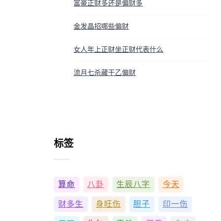
富豪正财多还是偏财多
金发晶招哪些偏财
女人年上正财坐正财代表什么
流月七杀藏干乙偏财
标签
算命
八卦
生辰八字
今天
财多生
身旺伤
胆子
印一伤