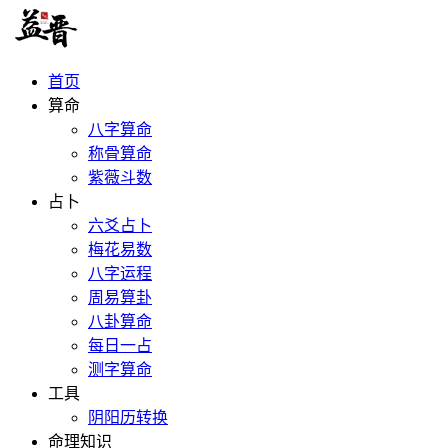
首页
算命
八字算命
称骨算命
紫薇斗数
占卜
六爻占卜
梅花易数
八字运程
周易算卦
八卦算命
每日一占
测字算命
工具
阴阳历转换
命理知识