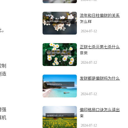
流年和日柱偏财的关系
怎么样
此，
2024-07-12
正财七杀元男七杀什么
意思
2024-07-12
控制
创造
发财都是偏财吗为什么
2024-07-12
增强
偏印格局口诀怎么读出
来
展机
2024-07-12