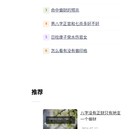
3
命中偏财的预兆
4
男八字正官和七杀多好不好
5
日柱庚子癸水伤官女
6
怎么看有没有偏印格
推荐
八字没有正财只有地支
一个偏财
2024-07-12