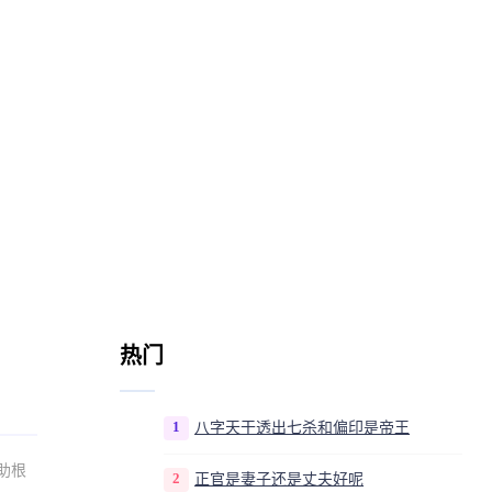
热门
1
八字天干透出七杀和偏印是帝王
助根
2
正官是妻子还是丈夫好呢