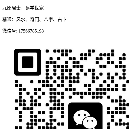
九原居士，易学世家
精通：风水、奇门、八字、占卜
微信号:
17566785198