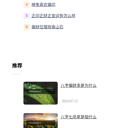
4
神鬼喜欢偏印
5
正印正财正官运势怎么样
6
偏财位摆放泰山石
推荐
八字偏财多是为什么
2024-07-12
八字七杀星是指什么