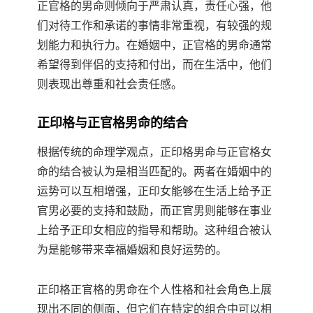
正官格的男命则倾向于严肃认真，责任心强，他
们对待工作和承诺的事情非常重视，有较强的规
划能力和执行力。在婚姻中，正官格的男命通常
希望得到伴侣的支持和付出，而在生活中，他们
则表现出尊重和社会责任感。
正印格与正官格男命的结合
根据传统的命理学观点，正印格男命与正官格女
命的结合被认为是相当匹配的。两者在婚姻中的
运势可以互相增强，正印女能够在生活上给予正
官男必要的支持和鼓励，而正官男则能够在事业
上给予正印女相应的指导和帮助。这种组合被认
为是能够带来幸福婚姻和良好运势的。
正印格正官格的男命在个人性格和社会角色上展
现出不同的侧面，但它们在特定的组合中可以相