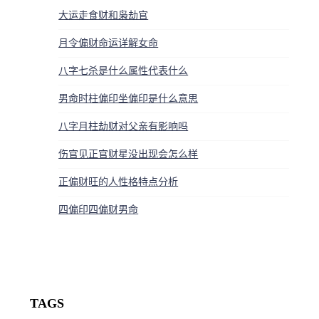
大运走食财和枭劫官
月令偏财命运详解女命
八字七杀是什么属性代表什么
男命时柱偏印坐偏印是什么意思
八字月柱劫财对父亲有影响吗
伤官见正官财星没出现会怎么样
正偏财旺的人性格特点分析
四偏印四偏财男命
TAGS