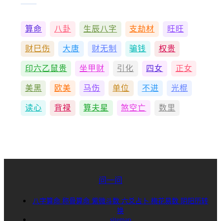
算命
八卦
生辰八字
支劫材
旺旺
财巳伤
大唐
财无制
骗钱
权贵
印六乙鼠贵
坐甲财
引化
四女
正女
美黑
欧美
马伤
单位
不进
光棍
读心
背禄
算夫星
煞空亡
数里
问一问
八字算命
称骨算命
紫微斗数
六爻占卜
梅花易数
阴阳历转
换
sitemap