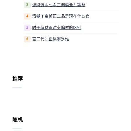
3
偏财偏印七杀三偏俱全几等命
4
清朝丁宝桢正二品是现在什么官
5
时干偏财跟时支偏财的区别
6
官二代刘正远爹是谁
推荐
随机