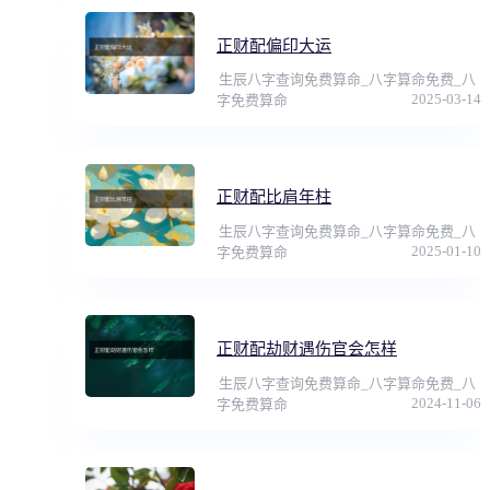
正财配偏印大运
生辰八字查询免费算命_八字算命免费_八
2025-03-14
字免费算命
正财配比肩年柱
生辰八字查询免费算命_八字算命免费_八
2025-01-10
字免费算命
正财配劫财遇伤官会怎样
生辰八字查询免费算命_八字算命免费_八
2024-11-06
字免费算命