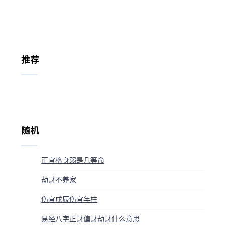
推荐
随机
正官格身弱是几等命
劫财不养家
伤官戊辰伤官年柱
易经八字正财偏财劫财什么意思