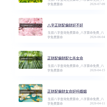
2026-07-09
字免费算命
八字正财配偏财好不好
生辰八字查询免费算命_八字算命免费_八
2026-06-04
字免费算命
正财配偏财配七杀女命
生辰八字查询免费算命_八字算命免费_八
2026-04-15
字免费算命
正财配偏财女命好吗婚姻
生辰八字查询免费算命_八字算命免费_八
2026-04-11
字免费算命