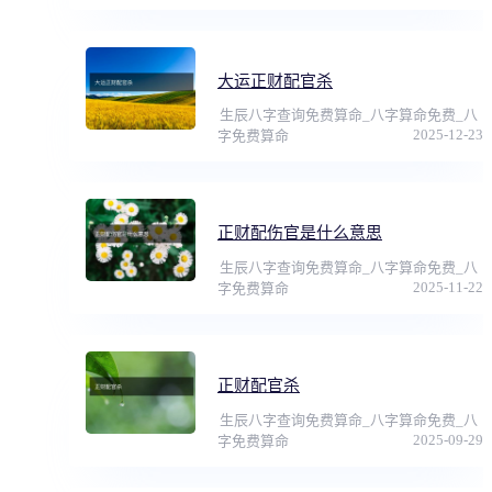
大运正财配官杀
生辰八字查询免费算命_八字算命免费_八
2025-12-23
字免费算命
正财配伤官是什么意思
生辰八字查询免费算命_八字算命免费_八
2025-11-22
字免费算命
正财配官杀
生辰八字查询免费算命_八字算命免费_八
2025-09-29
字免费算命