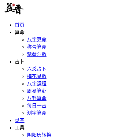
首页
算命
八字算命
称骨算命
紫薇斗数
占卜
六爻占卜
梅花易数
八字运程
周易算卦
八卦算命
每日一占
测字算命
灵签
工具
阴阳历转换