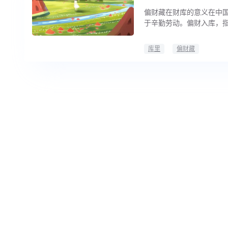
偏财藏在财库的意义在中
于辛勤劳动。偏财入库，
库里
偏财藏