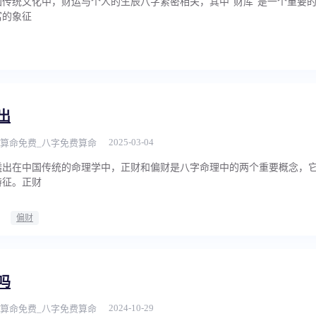
传统文化中，财运与个人的生辰八字紧密相关，其中“财库”是一个重要
富的象征
出
2025-03-04
算命免费_八字免费算命
透出在中国传统的命理学中，正财和偏财是八字命理中的两个重要概念，
特征。正财
偏财
吗
2024-10-29
算命免费_八字免费算命