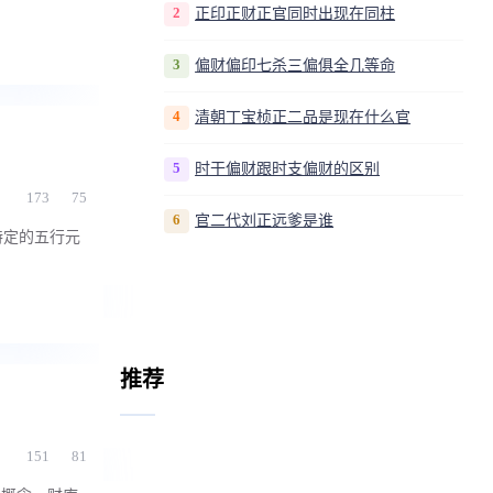
2
正印正财正官同时出现在同柱
3
偏财偏印七杀三偏俱全几等命
4
清朝丁宝桢正二品是现在什么官
5
时干偏财跟时支偏财的区别
173
75
6
官二代刘正远爹是谁
特定的五行元
推荐
151
81