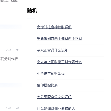
的概念。财库
随机
女命时柱食神偏财详解
男命婚姻宫两个偏财两个正财
223
96
子水正官遇什么流年
它们分别代表
女人年上正财坐正财代表什么
七杀伤官劫财姻缘
偏印搭配比肩
七杀男配官杀女命好吗
198
41
什么是偏财偏业命格的人