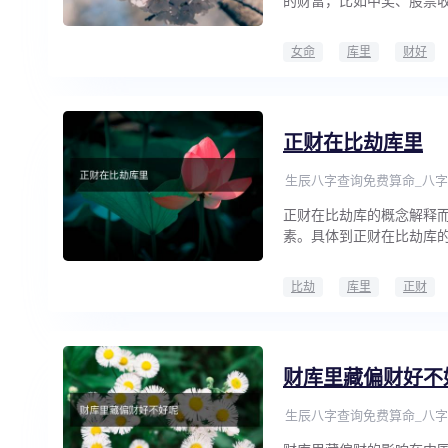
的财富，比如中奖、股票
女命
库里
财好
正财在比劫库里
生辰八字查询免费算命_八字
正财在比劫库的概念解释
素。具体到正财在比劫库
比劫
库里
正财
财库里藏偏财好不
生辰八字查询免费算命_八字