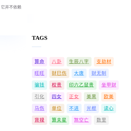
，它并不依赖
TAGS
算命
八卦
生辰八字
支劫材
旺旺
财巳伤
大唐
财无制
骗钱
权贵
印六乙鼠贵
坐甲财
引化
四女
正女
美黑
欧美
马伤
单位
不进
光棍
读心
背禄
算夫星
煞空亡
数里