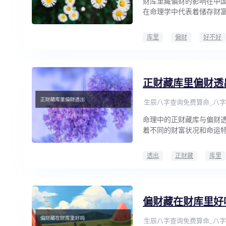
财库里藏偏财的影响在中国
在命理学中代表着储存财
库里
偏财
好不好
正财藏库里偏财透
生辰八字查询免费算命_八字
命理中的正财藏库与偏财
着不同的财富状况和命运
透出
正财藏
库里
偏财藏在财库里好
生辰八字查询免费算命_八字