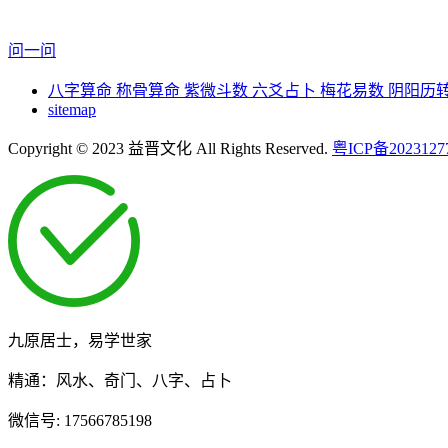
问一问
八字算命
称骨算命
紫微斗数
六爻占卜
梅花易数
阴阳历
sitemap
Copyright © 2023 益晋文化 All Rights Reserved.
粤ICP备2023127
九原居士，易学世家
精通：风水、奇门、八字、占卜
微信号:
17566785198