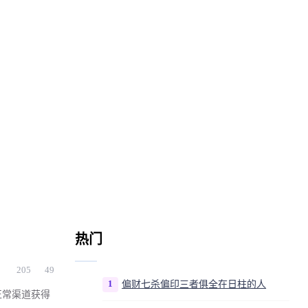
热门
205
49
1
偏财七杀偏印三者俱全在日柱的人
正常渠道获得