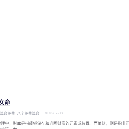
女命
2026-07-08
算命免费_八字免费算命
命理中，财库是指能够储存和巩固财富的元素或位置。而偏财，则是指非