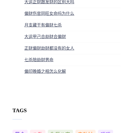
大运正财跟发财的区别大吗
偏财伤官同旺女命吗为什么
月支藏干有偏财七杀
大运甲己合劫财合偏财
正财偏财劫财都没有的女人
七杀陪劫财男命
偏印晚婚之相怎么化解
TAGS