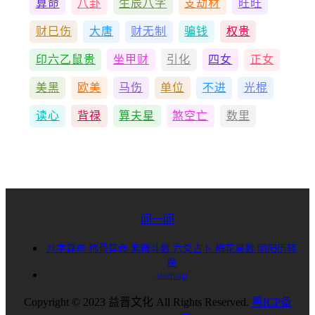
算命
八卦
生辰八字
支劫材
旺旺
财巳伤
大唐
财无制
骗钱
权贵
印六乙鼠贵
坐甲财
引化
四女
正女
美黑
欧美
马伤
单位
不进
光棍
读心
背禄
算夫星
煞空亡
数里
问一问
八字算命
称骨算命
紫微斗数
六爻占卜
梅花易数
阴阳历转
换
sitemap
Copyright © 2023 益晋文化 All Rights Reserved.
粤ICP备