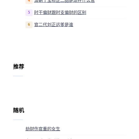
4
清朝丁宝桢正二品是现在什么官
5
时干偏财跟时支偏财的区别
6
官二代刘正远爹是谁
推荐
随机
劫财伤官重的女生