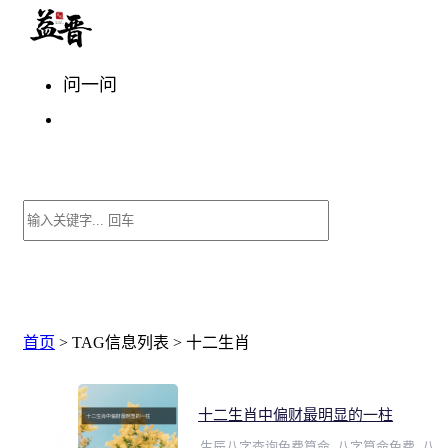
问一问
首页
> TAG信息列表 > 十二生肖
十二生肖中偏财最明显的一柱
生辰八字查询免费算命_八字算命免费_八