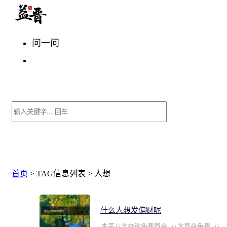
问一问
首页
> TAG信息列表 > 人想
什么人想发偏财呢
生辰八字查询免费算命_八字算命免费_八