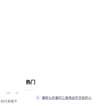
热门
168
43
1
偏财七杀偏印三者俱全在日柱的人
分别代表着不