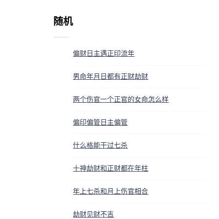
随机
偏财日主遇正印流年
男命年月日都有正财劫财
两个伤官一个正官的女命怎么样
偏印偏管日主偏管
什么格能干过七杀
十神劫财和正财都在年柱
年上七杀和月上伤官相合
劫财见财不吉