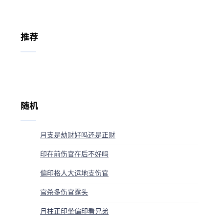
推荐
随机
月支是劫财好吗还是正财
印在前伤官在后不好吗
偏印格人大运地支伤官
官杀多伤官露头
月柱正印坐偏印看兄弟