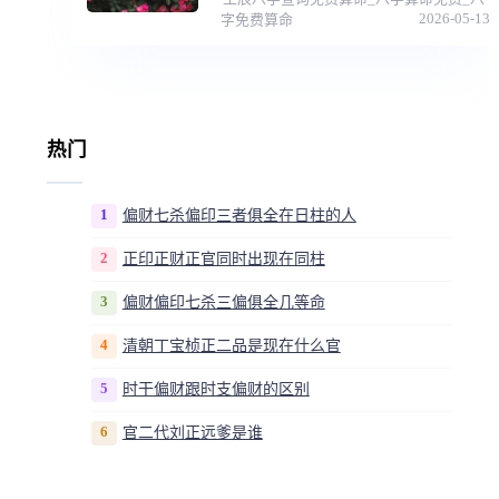
2026-05-13
字免费算命
热门
1
偏财七杀偏印三者俱全在日柱的人
2
正印正财正官同时出现在同柱
3
偏财偏印七杀三偏俱全几等命
4
清朝丁宝桢正二品是现在什么官
5
时干偏财跟时支偏财的区别
6
官二代刘正远爹是谁