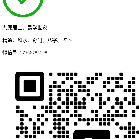
九原居士，易学世家
精通：风水、奇门、八字、占卜
微信号:
17566785198