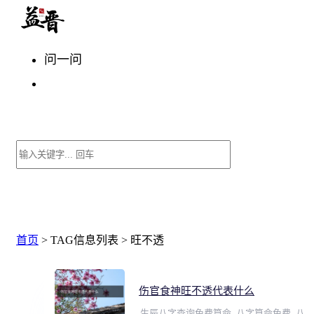
问一问
首页
> TAG信息列表 > 旺不透
伤官食神旺不透代表什么
生辰八字查询免费算命_八字算命免费_八