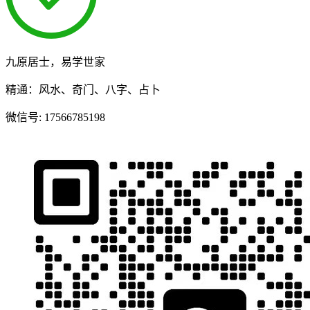
九原居士，易学世家
精通：风水、奇门、八字、占卜
微信号:
17566785198