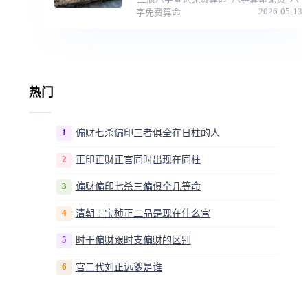
2026-05-13
字免费算命
热门
1
偏财七杀偏印三者俱全在日柱的人
2
正印正财正官同时出现在同柱
3
偏财偏印七杀三偏俱全几等命
4
清朝丁宝桢正二品是现在什么官
5
时干偏财跟时支偏财的区别
6
官二代刘正远爹是谁