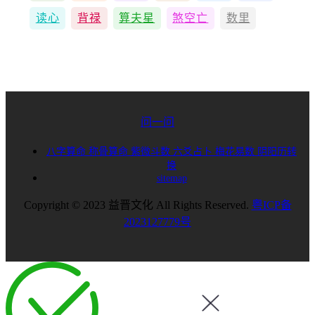
读心
背禄
算夫星
煞空亡
数里
问一问
八字算命
称骨算命
紫微斗数
六爻占卜
梅花易数
阴阳历转
换
sitemap
Copyright © 2023 益晋文化 All Rights Reserved.
粤ICP备
2023127779号