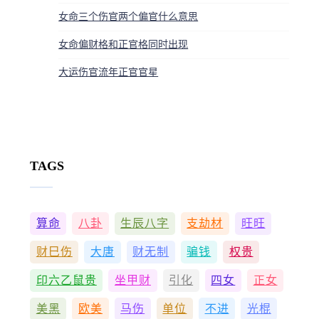
女命三个伤官两个偏官什么意思
女命偏财格和正官格同时出现
大运伤官流年正官官星
TAGS
算命
八卦
生辰八字
支劫材
旺旺
财巳伤
大唐
财无制
骗钱
权贵
印六乙鼠贵
坐甲财
引化
四女
正女
美黑
欧美
马伤
单位
不进
光棍