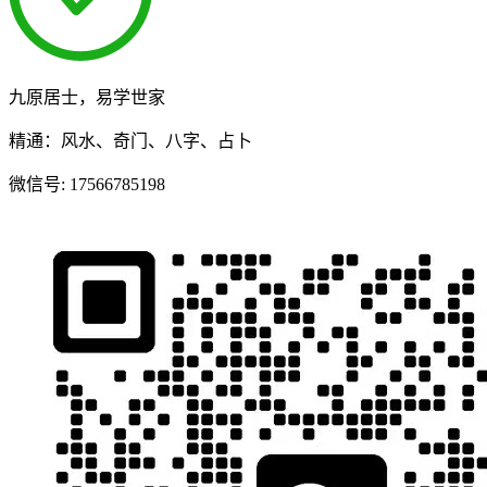
九原居士，易学世家
精通：风水、奇门、八字、占卜
微信号:
17566785198