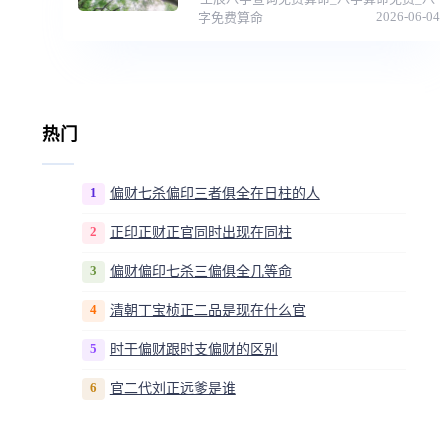
2026-06-04
字免费算命
热门
1
偏财七杀偏印三者俱全在日柱的人
2
正印正财正官同时出现在同柱
3
偏财偏印七杀三偏俱全几等命
4
清朝丁宝桢正二品是现在什么官
5
时干偏财跟时支偏财的区别
6
官二代刘正远爹是谁