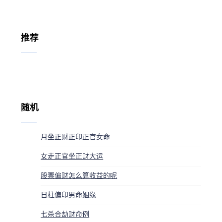
推荐
随机
月坐正财正印正官女命
女走正官坐正财大运
股票偏财怎么算收益的呢
日柱偏印男命姻缘
七杀合劫财命例