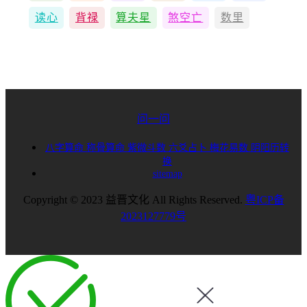
读心
背禄
算夫星
煞空亡
数里
问一问
八字算命
称骨算命
紫微斗数
六爻占卜
梅花易数
阴阳历转
换
sitemap
Copyright © 2023 益晋文化 All Rights Reserved.
粤ICP备
2023127779号