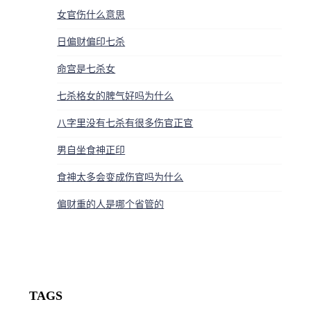
女官伤什么意思
日偏财偏印七杀
命宫是七杀女
七杀格女的脾气好吗为什么
八字里没有七杀有很多伤官正官
男自坐食神正印
食神太多会变成伤官吗为什么
偏财重的人是哪个省管的
TAGS