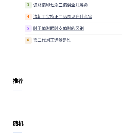
3
偏财偏印七杀三偏俱全几等命
4
清朝丁宝桢正二品是现在什么官
5
时干偏财跟时支偏财的区别
6
官二代刘正远爹是谁
推荐
随机