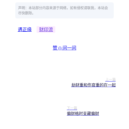
声明：本站部分内容来源于网络，如有侵权请联我，本站会
尽快删除。
遇正缘
财印流
赞 (
)
问一问
上一篇
劫财重和伤官重的在一起
下一篇
偏财格时支藏偏财