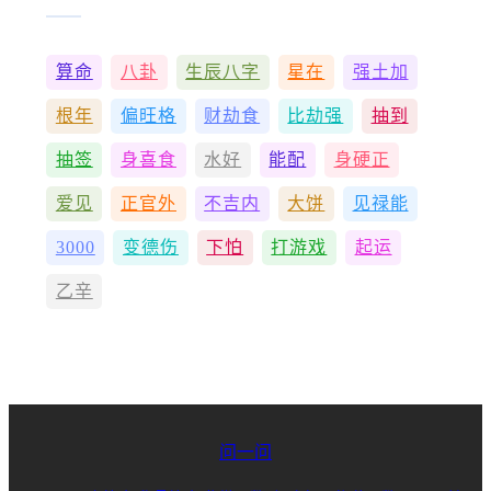
算命
八卦
生辰八字
星在
强土加
根年
偏旺格
财劫食
比劫强
抽到
抽签
身喜食
水好
能配
身硬正
爱见
正官外
不吉内
大饼
见禄能
3000
变德伤
下怕
打游戏
起运
乙辛
问一问