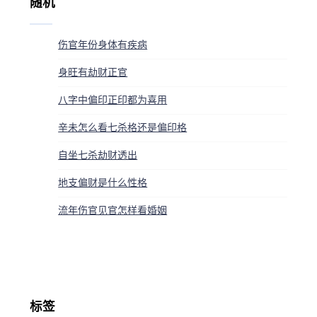
随机
伤官年份身体有疾病
身旺有劫财正官
八字中偏印正印都为喜用
辛未怎么看七杀格还是偏印格
自坐七杀劫财透出
地支偏财是什么性格
流年伤官见官怎样看婚姻
标签