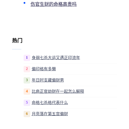
伤官生财的命格高贵吗
热门
1
身弱七杀大运又遇正印流年
2
偏印格有多懒
3
年日时支藏偏财男
4
比肩正官劫财在一起怎么解释
5
命格七杀格代表什么
6
月亮落在第五宫偏财