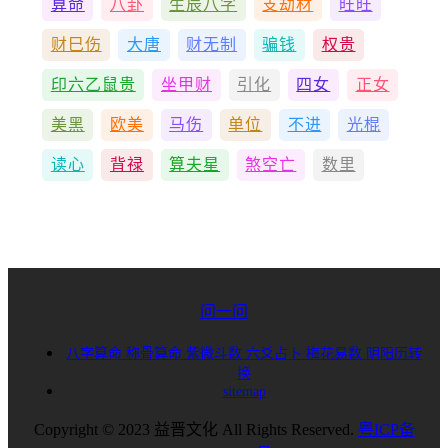
算命
八卦
生辰八字
支劫材
旺旺
财巳伤
大唐
财无制
骗钱
权贵
印六乙鼠贵
坐甲财
引化
四女
正女
美黑
欧美
马伤
单位
不进
光棍
读心
背禄
算夫星
煞空亡
数里
问一问
八字算命
称骨算命
紫微斗数
六爻占卜
梅花易数
阴阳历转
换
sitemap
Copyright © 2023 益晋文化 All Rights Reserved.
粤ICP备