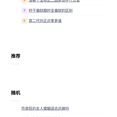
4
清朝丁宝桢正二品是现在什么官
5
时干偏财跟时支偏财的区别
6
官二代刘正远爹是谁
推荐
随机
伤官旺的女人婚姻适合远嫁吗