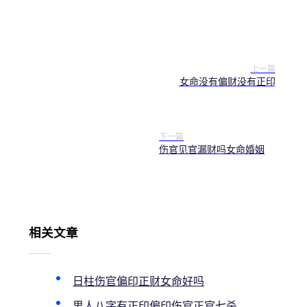
上一篇
女命没有偏财没有正印
下一篇
伤官见官漏财吗女命婚姻
相关文章
日柱伤官偏印正财女命好吗
男人八字有正印偏印伤官正官七杀