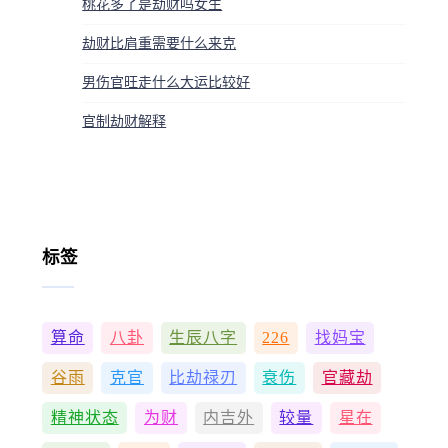
桃花多了是劫财吗女生
劫财比肩重需要什么来克
男伤官旺走什么大运比较好
官制劫财解释
标签
算命
八卦
生辰八字
226
找妈宝
谷雨
克官
比劫禄刃
衰伤
官藏劫
精神状态
为财
内吉外
较量
星在