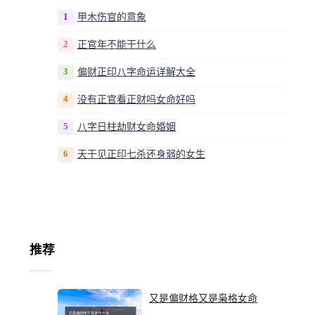
1
甲木伤官的意象
2
正官年不能干什么
3
偏财正印八字命运详解大全
4
没有正官看正财吗女命好吗
5
八字日柱劫财女命婚姻
6
天干见正印七杀还身弱的女生
推荐
又是偏财格又是枭格女命