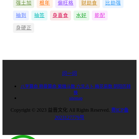
强土加
根年
偏旺格
财劫食
比劫强
抽到
抽签
身喜食
水好
能配
身硬正
问一问
八字算命
称骨算命
紫微斗数
六爻占卜
梅花易数
阴阳历转
换
sitemap
Copyright © 2023 益晋文化 All Rights Reserved.
粤ICP备
2023127779号