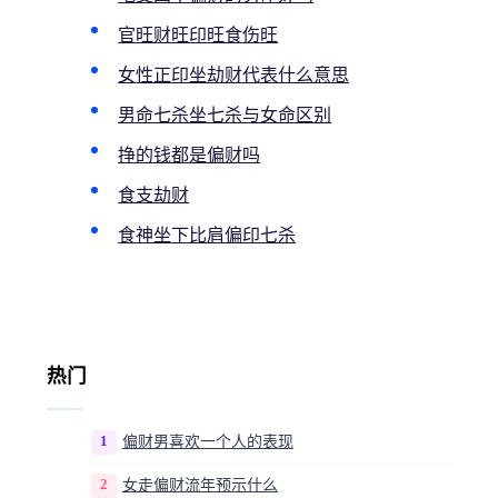
官旺财旺印旺食伤旺
女性正印坐劫财代表什么意思
男命七杀坐七杀与女命区别
挣的钱都是偏财吗
食支劫财
食神坐下比肩偏印七杀
热门
1
偏财男喜欢一个人的表现
2
女走偏财流年预示什么