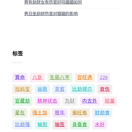
男有劫财女有伤官好吗婚姻如何
男日坐劫财伤官对婚姻的影响
标签
算命
八卦
生辰八字
官旺遇
226
找妈宝
谷雨
克官
比劫禄刃
衰伤
官藏劫
精神状态
为财
内吉外
较量
星在
强土加
根年
偏旺格
财劫食
比劫强
抽到
抽签
身喜食
水好