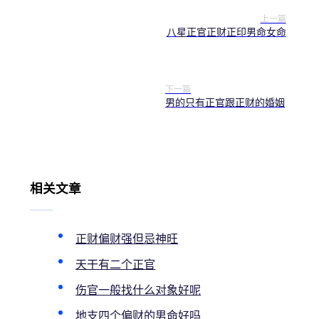
上一篇
八星正官正财正印男命女命
下一篇
男的只有正官跟正财的婚姻
相关文章
正财偏财强但忌神旺
天干有二个正官
伤官一般找什么对象好呢
地支四个偏财的男命好吗