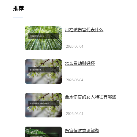
推荐
月柱透伤官代表什么
2026-06-04
怎么看劫财好坏
2026-06-04
金水伤官的女人特征有哪些
2026-06-04
伤官偏财意思解释