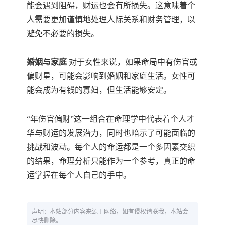
能会遇到阻碍，财运也会有所损失。这意味着个
人需要更加谨慎地处理人际关系和财务管理，以
避免不必要的损失。
婚姻与家庭
对于女性来说，如果命局中有伤官或
偏财星，可能会影响到婚姻和家庭生活。女性可
能会成为有钱的寡妇，但生活能够安定。
“年伤官偏财”这一组合在命理学中代表着个人才
华与财运的发展潜力，同时也暗示了可能面临的
挑战和波动。每个人的命运都是一个多因素交织
的结果，命理分析只能作为一个参考，真正的命
运掌握在每个人自己的手中。
声明：本站部分内容来源于网络，如有侵权请联我，本站会
尽快删除。