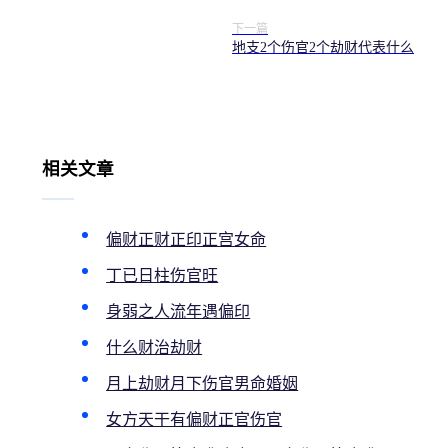
下一篇
地支2个伤官2个劫财代表什么
相关文章
偏财正财正印正宫女命
丁已日柱伤官旺
身弱之人流年遇偏印
什么财治劫财
月上劫财月下伤官男命婚姻
女方天干有偏财正官伤官