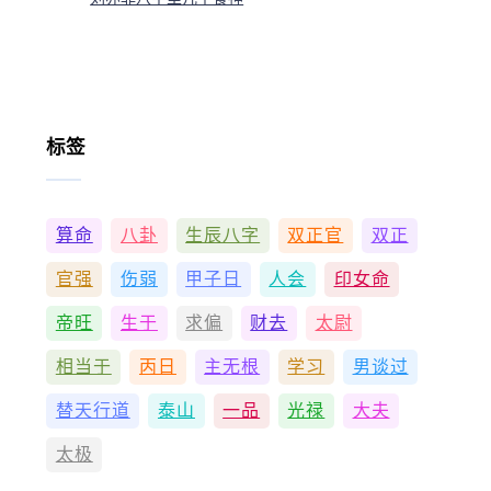
标签
算命
八卦
生辰八字
双正官
双正
官强
伤弱
甲子日
人会
印女命
帝旺
生于
求偏
财去
太尉
相当于
丙日
主无根
学习
男谈过
替天行道
泰山
一品
光禄
大夫
太极