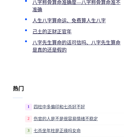
八字称骨算命准确度—八字称骨算命准不
准确
人生八字算命运、免费算人生八字
己土的正财正官年
八字先生算命的话可信吗、八字先生算命
是真的还是假的
热门
1
四柱中多偏印和七杀好不好
2
伤官的人是不是很容易情绪不稳定
3
七杀坐年柱是正缘吗女命