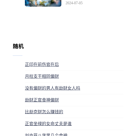
2024-07-05
随机
正印在前伤官在后
月柱支干相同偏财
没有偏财的男人有劫财女人吗
劫财正官食神偏财
比劫克财怎么赚钱的
正官坐禄的女命丈夫是谁
刘亦菲八字里几个食神