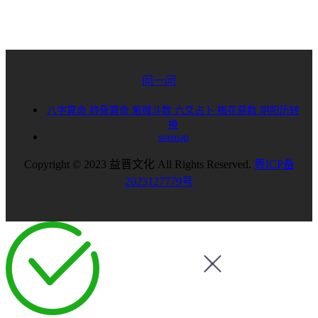
问一问
八字算命
称骨算命
紫微斗数
六爻占卜
梅花易数
阴阳历转
换
sitemap
Copyright © 2023 益晋文化 All Rights Reserved.
粤ICP备
2023127779号