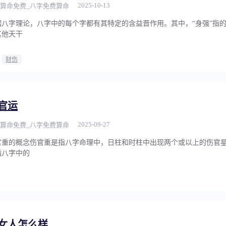
2025-10-13
算命免费_八字免费算命
八字理论，八字中的每个字都有其特定的含益晋作用。其中，“身强”指
其他天干
财伤
官运
2025-09-27
算命免费_八字免费算命
官重的概念伤官重是指八字命理中，日柱和时柱中出现两个或以上的伤官
指八字中的
女人怎么样