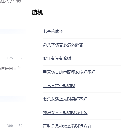
煞在八字中的
随机
七杀格成长
命八字伤官多怎么解答
125
97
87年有没有偏财
伤官是由日主
甲寅伤官庚申配印女命好不好
丁已日柱带劫财吗
七杀女遇上劫财男好不好
独居女人不劫财吗为什么
300
50
正财是忌神怎么看财运方向