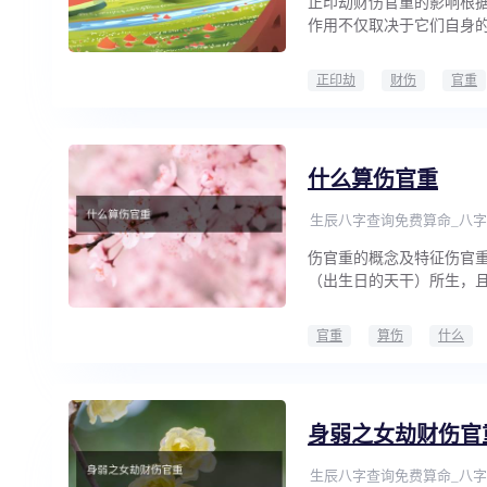
正印劫财伤官重的影响根
作用不仅取决于它们自身
正印劫
财伤
官重
什么算伤官重
生辰八字查询免费算命_八字
伤官重的概念及特征伤官
（出生日的天干）所生，
官重
算伤
什么
身弱之女劫财伤官
生辰八字查询免费算命_八字