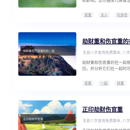
和影响。正印通常代表智
官重
女人
印多伤
劫财重和伤官重的
生辰八字查询免费算命_八字
劫财重和伤官重的在一起
历。并分析它们在一起时
官重
一起
财重
正印劫财伤官重
生辰八字查询免费算命_八字