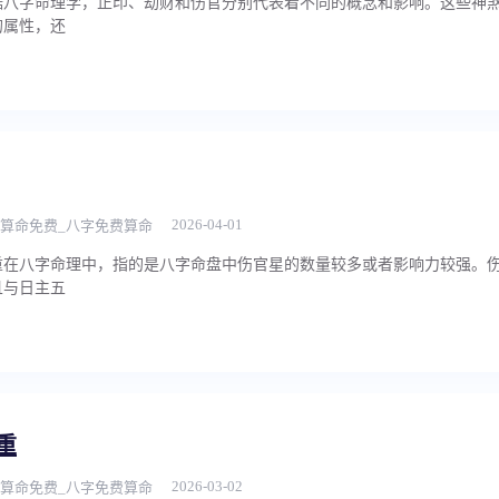
据八字命理学，正印、劫财和伤官分别代表着不同的概念和影响。这些神
的属性，还
2026-04-01
算命免费_八字免费算命
重在八字命理中，指的是八字命盘中伤官星的数量较多或者影响力较强。
且与日主五
重
2026-03-02
算命免费_八字免费算命