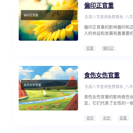
偏印正官重
生辰八字查询免费算命_八字
偏印正官重的影响偏印和
人的命运和发展有着重要
官重
偏印正
食伤女伤官重
生辰八字查询免费算命_八字
食伤女伤官重的影响食伤
显，它们代表了女性的一
食伤
女伤
官重