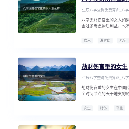
生辰八字查询免费算命_八字
八字无财伤官重的女人如
会过多考虑物质利益，也
女人
没财伤
八字
劫财伤官重的女生
生辰八字查询免费算命_八字
劫财伤官重的女生在中国
个时间节点的天干地支的
女生
财伤
官重