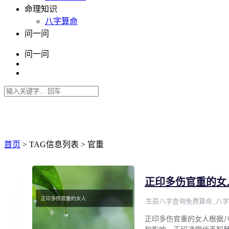
命理知识
八字算命
问一问
问一问
首页
> TAG信息列表 > 官重
正印多伤官重的女
生辰八字查询免费算命_八字
正印多伤官重的女人根据