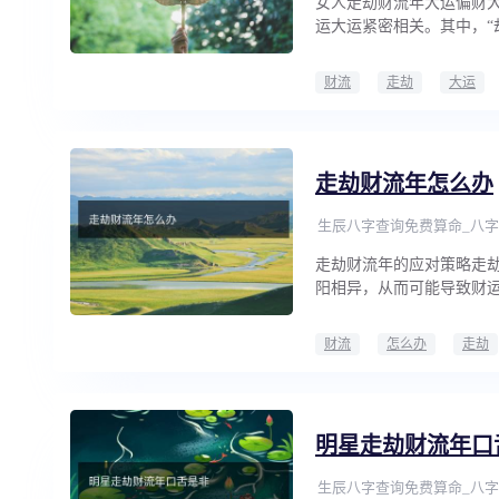
女人走劫财流年大运偏财
运大运紧密相关。其中，“
财流
走劫
大运
走劫财流年怎么办
生辰八字查询免费算命_八字
走劫财流年的应对策略走
阳相异，从而可能导致财
财流
怎么办
走劫
明星走劫财流年口
生辰八字查询免费算命_八字