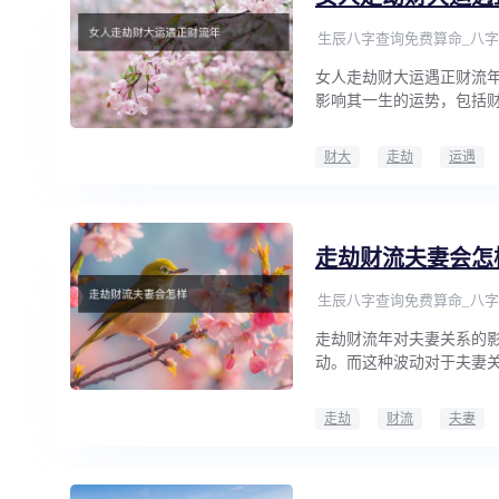
生辰八字查询免费算命_八字
女人走劫财大运遇正财流
影响其一生的运势，包括
财大
走劫
运遇
走劫财流夫妻会怎
生辰八字查询免费算命_八字
走劫财流年对夫妻关系的
动。而这种波动对于夫妻
走劫
财流
夫妻