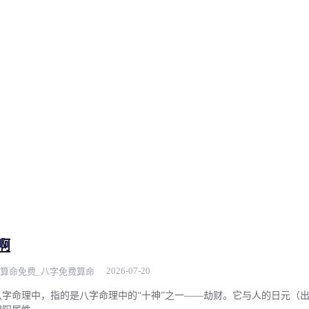
啊
2026-07-20
算命免费_八字免费算命
字命理中，指的是八字命理中的“十神”之一——劫财。它与人的日元（