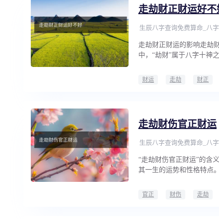
走劫财正财运好不
生辰八字查询免费算命_八字
走劫财正财运的影响走劫
中，“劫财”属于八字十神
财运
走劫
财正
走劫财伤官正财运
生辰八字查询免费算命_八字
“走劫财伤官正财运”的含
其一生的运势和性格特点
官正
财伤
走劫