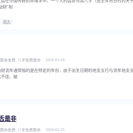
大运在中国传统的命理学中，一个人的运势与其八字（出生年月日时的天
劫财”和
财大
2026-03-20
算命免费_八字免费算命
劫财流年通常指的是在特定的年份，由于出生日期的地支五行与流年地支
运不佳、破
舌是非
2026-02-25
算命免费_八字免费算命