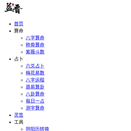
首页
算命
八字算命
称骨算命
紫薇斗数
占卜
六爻占卜
梅花易数
八字运程
周易算卦
八卦算命
每日一占
测字算命
灵签
工具
阴阳历转换