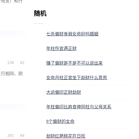
干地支）和行
随机
七杀偏财身弱女命好吗婚姻
年柱伤官遇正财
230
82
赚了偏财是不是不可以说出来
五行相同、阴
女命月柱正官坐下劫财什么意思
大运偏印正财劫财
年柱偏印比肩食神同柱与父母关系
8个偏财的女命
285
84
劫财红艳桃花在日柱