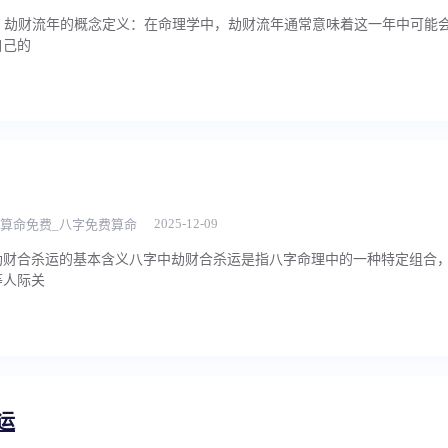
. 劫财流年的概念定义：在命理学中，劫财流年通常意味着这一年中可能
自己的
2025-12-09
算命免费_八字免费算命
财合杀运的基本含义八字中劫财合杀运是指八字命理中的一种特定组合，
等人际关
运