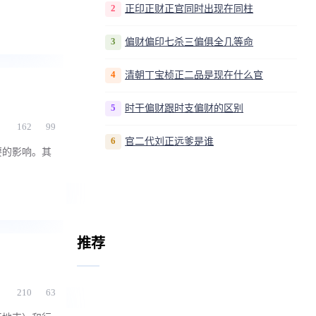
2
正印正财正官同时出现在同柱
3
偏财偏印七杀三偏俱全几等命
4
清朝丁宝桢正二品是现在什么官
5
时干偏财跟时支偏财的区别
162
99
6
官二代刘正远爹是谁
要的影响。其
推荐
210
63