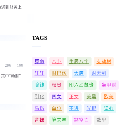
会遇到财务上
TAGS
算命
八卦
生辰八字
支劫材
296
100
旺旺
财巳伤
大唐
财无制
其中“劫财”
骗钱
权贵
印六乙鼠贵
坐甲财
引化
四女
正女
美黑
欧美
马伤
单位
不进
光棍
读心
背禄
算夫星
煞空亡
数里