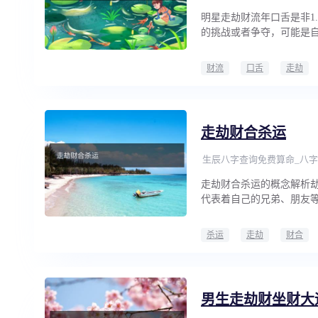
明星走劫财流年口舌是非1
的挑战或者争夺，可能是
财流
口舌
走劫
走劫财合杀运
生辰八字查询免费算命_八字
走劫财合杀运的概念解析劫
代表着自己的兄弟、朋友
杀运
走劫
财合
男生走劫财坐财大