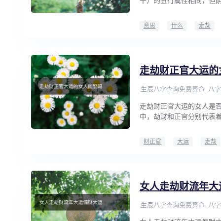
干）的五行属性相同，但
意思
什么
走劫
走劫财正官大运的
生辰八字查询免费算命_八字
走劫财正官大运的女人是
中，劫财和正官分别代表
财正官
大运
走劫
女人走劫财流年大
生辰八字查询免费算命_八字