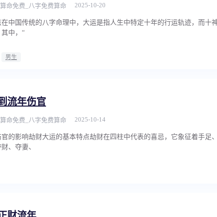
2025-10-20
算命免费_八字免费算命
点在中国传统的八字命理中，大运是指人生中特定十年的行运轨迹，而十
其中，“
男生
到流年伤官
2025-10-14
算命免费_八字免费算命
伤官的影响劫财大运的基本特点劫财在四柱中代表的喜忌，它象征着手足
夺财、夺妻、
正财流年