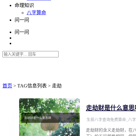
命理知识
八字算命
问一问
问一问
首页
> TAG信息列表 > 走劫
走劫财是什么意思
生辰八字查询免费算命_八字
走劫财的含义走劫财，在八