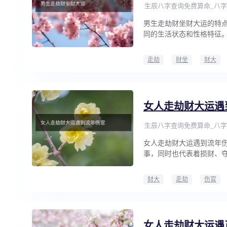
生辰八字查询免费算命_八字
男生走劫财坐财大运的特
同的生活状态和性格特征。
走劫
财坐
财大
女人走劫财大运遇
生辰八字查询免费算命_八字
女人走劫财大运遇到流年
事，同时也代表着损财、
财大
走劫
伤官
女人走劫财大运遇