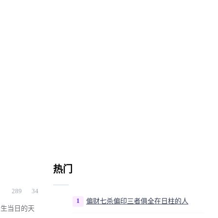
热门
289
34
1
偏财七杀偏印三者俱全在日柱的人
出生当日的天