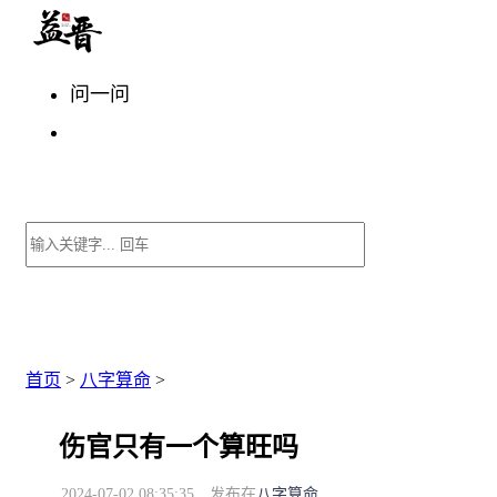
问一问
首页
>
八字算命
>
伤官只有一个算旺吗
2024-07-02 08:35:35
发布在
八字算命