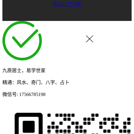
2023127779号
九原居士，易学世家
精通：风水、奇门、八字、占卜
微信号:
17566785198