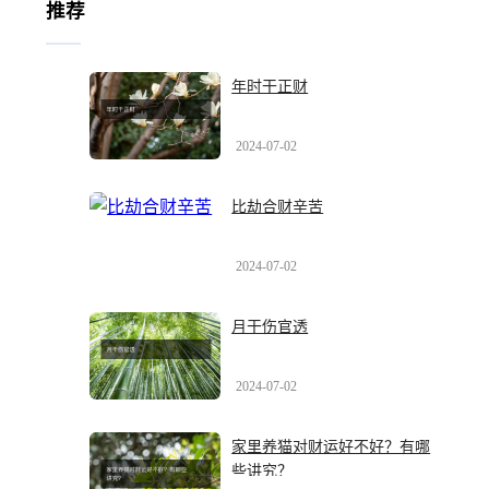
推荐
年时干正财
2024-07-02
比劫合财辛苦
2024-07-02
月干伤官透
2024-07-02
家里养猫对财运好不好？有哪
些讲究？